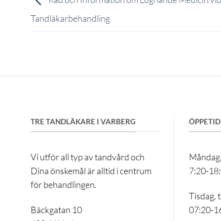
Tandläkarbehandling
TRE TANDLÄKARE I VARBERG
ÖPPETID
Vi utför all typ av tandvård och
Måndag,
Dina önskemål är alltid i centrum
7:20-18
för behandlingen.
Tisdag, 
Bäckgatan 10
07:20-1