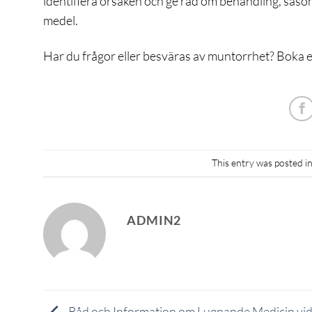
identifiera orsaken och ge råd om behandling, såso
medel.
Har du frågor eller besväras av muntorrhet? Boka en
This entry was posted i
ADMIN2
Råd och Information om Lugnande Medicin vi