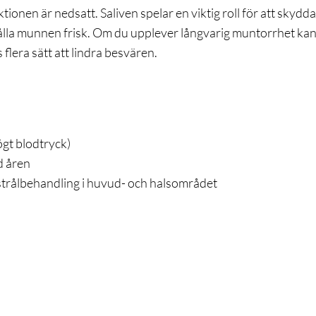
ionen är nedsatt. Saliven spelar en viktig roll för att skydda
ålla munnen frisk. Om du upplever långvarig muntorrhet kan
flera sätt att lindra besvären.
:
ögt blodtryck)
d åren
trålbehandling i huvud- och halsområdet