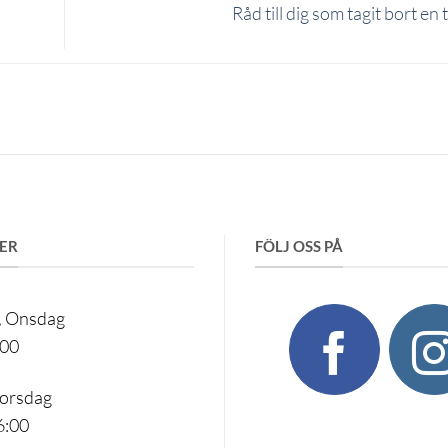
Råd till dig som tagit bort en
ER
FÖLJ OSS PÅ
 Onsdag
:00
torsdag
6:00