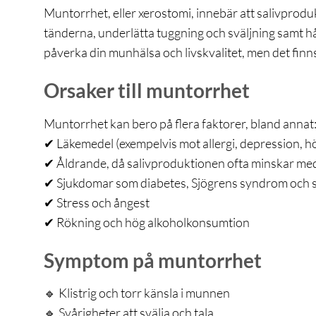
Muntorrhet, eller xerostomi, innebär att salivprodukt
tänderna, underlätta tuggning och sväljning samt h
påverka din munhälsa och livskvalitet, men det finns 
Orsaker till muntorrhet
Muntorrhet kan bero på flera faktorer, bland annat
✔ Läkemedel (exempelvis mot allergi, depression, h
✔ Åldrande, då salivproduktionen ofta minskar me
✔ Sjukdomar som diabetes, Sjögrens syndrom och s
✔ Stress och ångest
✔ Rökning och hög alkoholkonsumtion
Symptom på muntorrhet
🔹 Klistrig och torr känsla i munnen
🔹 Svårigheter att svälja och tala