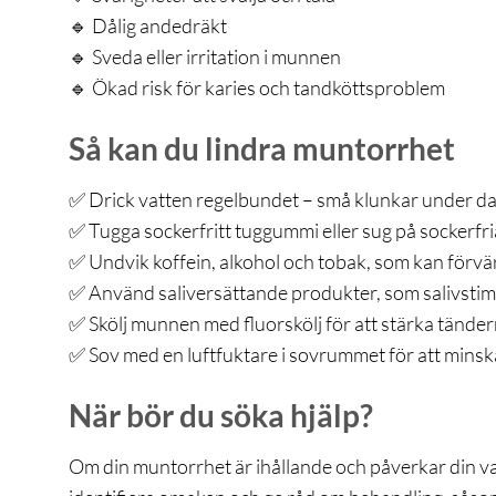
🔹 Dålig andedräkt
🔹 Sveda eller irritation i munnen
🔹 Ökad risk för karies och tandköttsproblem
Så kan du lindra muntorrhet
✅ Drick vatten regelbundet – små klunkar under dag
✅ Tugga sockerfritt tuggummi eller sug på sockerfri
✅ Undvik koffein, alkohol och tobak, som kan förv
✅ Använd saliversättande produkter, som salivstimu
✅ Skölj munnen med fluorskölj för att stärka tände
✅ Sov med en luftfuktare i sovrummet för att minsk
När bör du söka hjälp?
Om din muntorrhet är ihållande och påverkar din var