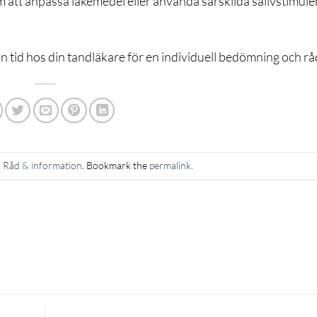
m att anpassa läkemedel eller använda särskilda salivstimul
 tid hos din tandläkare för en individuell bedömning och rå
n
Råd & information
. Bookmark the
permalink
.
d