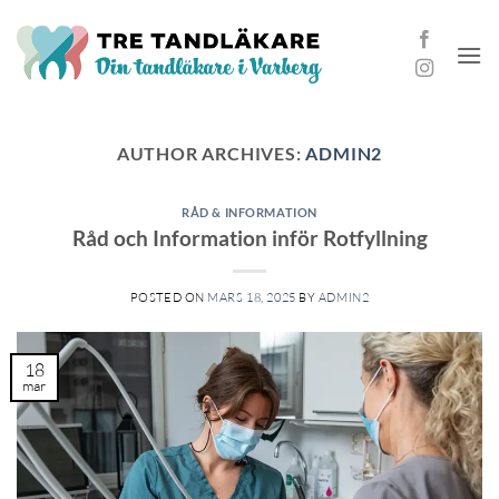
Skip
to
content
AUTHOR ARCHIVES:
ADMIN2
RÅD & INFORMATION
Råd och Information inför Rotfyllning
POSTED ON
MARS 18, 2025
BY
ADMIN2
18
mar