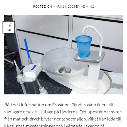
POSTED ON
MARS 18, 2025
BY
ADMIN2
18
mar
Råd och Information om Erosioner Tanderosion är en allt
vanligare orsak till slitage på tänderna. Det uppstår när syror
från mat och dryck bryter ner tandemaljen, vilket kan leda till
känslighet, missfärgningar och i värsta fall skador på